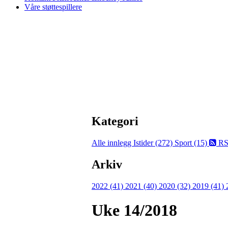
Våre støttespillere
Kategori
Alle innlegg
Istider (272)
Sport (15)
RS
Arkiv
2022 (41)
2021 (40)
2020 (32)
2019 (41)
Uke 14/2018