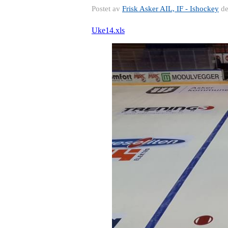
Postet av
Frisk Asker AIL, IF - Ishockey
d
Uke14.xls