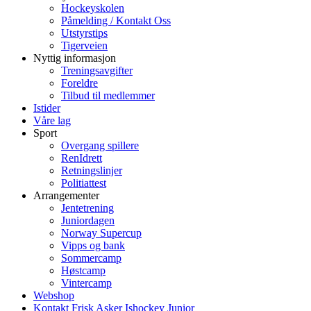
Hockeyskolen
Påmelding / Kontakt Oss
Utstyrstips
Tigerveien
Nyttig informasjon
Treningsavgifter
Foreldre
Tilbud til medlemmer
Istider
Våre lag
Sport
Overgang spillere
RenIdrett
Retningslinjer
Politiattest
Arrangementer
Jentetrening
Juniordagen
Norway Supercup
Vipps og bank
Sommercamp
Høstcamp
Vintercamp
Webshop
Kontakt Frisk Asker Ishockey Junior