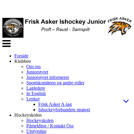
Veksle
navigasjon
Forside
Klubben
Om oss
Juniorstyret
Juniorstyret informerer
Sportskomiteen og andre roller
Lagledere
In English
Lenker
Frisk Asker A-lag
Ishockeyforbundets strategi
Hockeyskolen
Hockeyskolen
Påmelding / Kontakt Oss
Utstyrstips