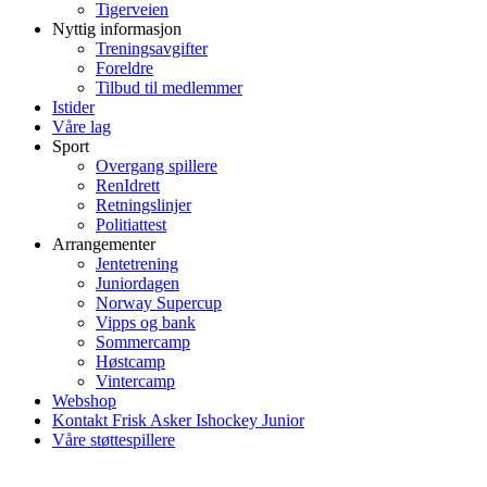
Tigerveien
Nyttig informasjon
Treningsavgifter
Foreldre
Tilbud til medlemmer
Istider
Våre lag
Sport
Overgang spillere
RenIdrett
Retningslinjer
Politiattest
Arrangementer
Jentetrening
Juniordagen
Norway Supercup
Vipps og bank
Sommercamp
Høstcamp
Vintercamp
Webshop
Kontakt Frisk Asker Ishockey Junior
Våre støttespillere