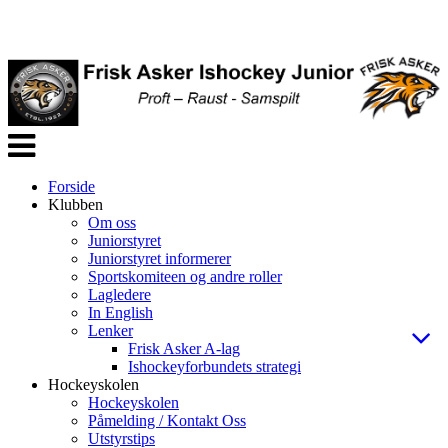
Veksle
navigasjon
Forside
Klubben
Om oss
Juniorstyret
Juniorstyret informerer
Sportskomiteen og andre roller
Lagledere
In English
Lenker
Frisk Asker A-lag
Ishockeyforbundets strategi
Hockeyskolen
Hockeyskolen
Påmelding / Kontakt Oss
Utstyrstips