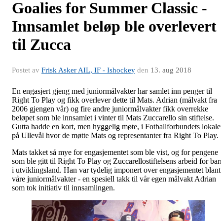
Goalies for Summer Classic -
Innsamlet beløp ble overlevert
til Zucca
Postet av
Frisk Asker AIL, IF - Ishockey
den
13. aug 2018
En engasjert gjeng med juniormålvakter har samlet inn penger til
Right To Play og fikk overlever dette til Mats. Adrian (målvakt fra
2006 gjengen vår) og fire andre juniormålvakter fikk overrekke
beløpet som ble innsamlet i vinter til Mats Zuccarello sin stiftelse.
Gutta hadde en kort, men hyggelig møte, i Fotballforbundets lokale
på Ullevål hvor de møtte Mats og representanter fra Right To Play.
Mats takket så mye for engasjementet som ble vist, og for pengene
som ble gitt til Right To Play og Zuccarellostiftelsens arbeid for bar
i utviklingsland. Han var tydelig imponert over engasjementet blant
våre juniormålvakter - en spesiell takk til vår egen målvakt Adrian
som tok initiativ til innsamlingen.