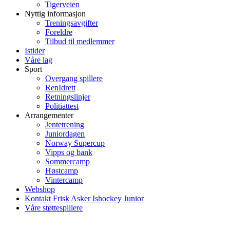
Tigerveien
Nyttig informasjon
Treningsavgifter
Foreldre
Tilbud til medlemmer
Istider
Våre lag
Sport
Overgang spillere
RenIdrett
Retningslinjer
Politiattest
Arrangementer
Jentetrening
Juniordagen
Norway Supercup
Vipps og bank
Sommercamp
Høstcamp
Vintercamp
Webshop
Kontakt Frisk Asker Ishockey Junior
Våre støttespillere