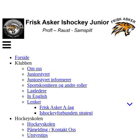
Veksle
navigasjon
Forside
Klubben
Om oss
Juniorstyret
Juniorstyret informerer
Sportskomiteen og andre roller
Lagledere
In English
Lenker
Frisk Asker A-lag
Ishockeyforbundets strategi
Hockeyskolen
Hockeyskolen
Påmelding / Kontakt Oss
Utstyrstips