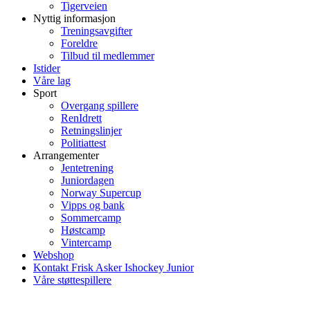
Tigerveien
Nyttig informasjon
Treningsavgifter
Foreldre
Tilbud til medlemmer
Istider
Våre lag
Sport
Overgang spillere
RenIdrett
Retningslinjer
Politiattest
Arrangementer
Jentetrening
Juniordagen
Norway Supercup
Vipps og bank
Sommercamp
Høstcamp
Vintercamp
Webshop
Kontakt Frisk Asker Ishockey Junior
Våre støttespillere