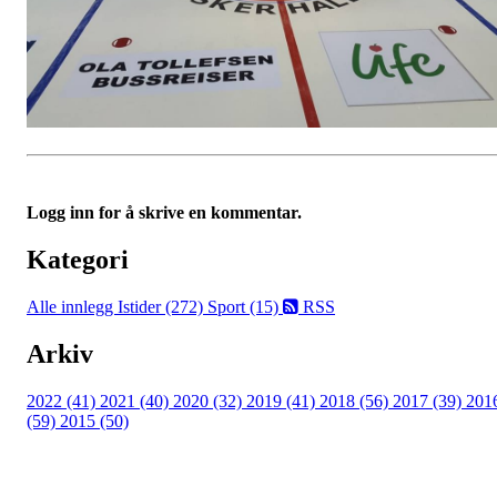
Logg inn for å skrive en kommentar.
Kategori
Alle innlegg
Istider (272)
Sport (15)
RSS
Arkiv
2022 (41)
2021 (40)
2020 (32)
2019 (41)
2018 (56)
2017 (39)
201
(59)
2015 (50)