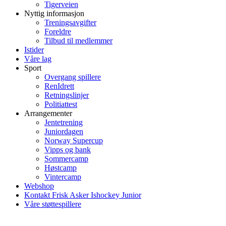
Tigerveien
Nyttig informasjon
Treningsavgifter
Foreldre
Tilbud til medlemmer
Istider
Våre lag
Sport
Overgang spillere
RenIdrett
Retningslinjer
Politiattest
Arrangementer
Jentetrening
Juniordagen
Norway Supercup
Vipps og bank
Sommercamp
Høstcamp
Vintercamp
Webshop
Kontakt Frisk Asker Ishockey Junior
Våre støttespillere