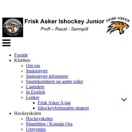
Veksle
navigasjon
Forside
Klubben
Om oss
Juniorstyret
Juniorstyret informerer
Sportskomiteen og andre roller
Lagledere
In English
Lenker
Frisk Asker A-lag
Ishockeyforbundets strategi
Hockeyskolen
Hockeyskolen
Påmelding / Kontakt Oss
Utstyrstips