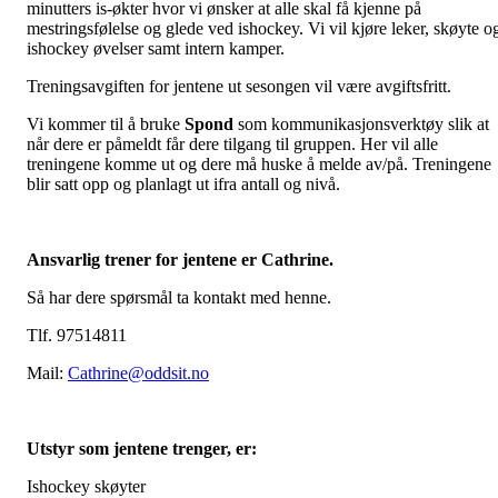
minutters is-økter hvor vi ønsker at alle skal få kjenne på
mestringsfølelse og glede ved ishockey. Vi vil kjøre leker, skøyte o
ishockey øvelser samt intern kamper.
Treningsavgiften for jentene ut sesongen vil være avgiftsfritt.
Vi kommer til å bruke
Spond
som kommunikasjonsverktøy slik at
når dere er påmeldt får dere tilgang til gruppen. Her vil alle
treningene komme ut og dere må huske å melde av/på. Treningene
blir satt opp og planlagt ut ifra antall og nivå.
Ansvarlig trener for jentene er Cathrine.
Så har dere spørsmål ta kontakt med henne.
Tlf. 97514811
Mail:
Cathrine@oddsit.no
Utstyr som jentene trenger, er:
Ishockey skøyter