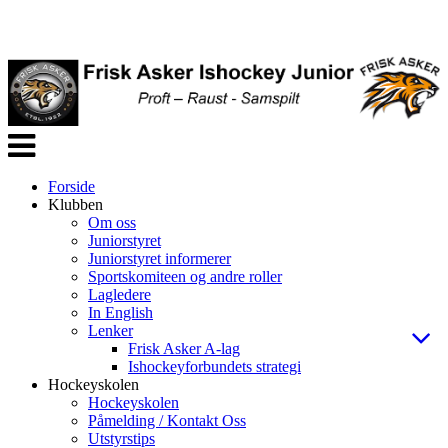
Veksle
navigasjon
Forside
Klubben
Om oss
Juniorstyret
Juniorstyret informerer
Sportskomiteen og andre roller
Lagledere
In English
Lenker
Frisk Asker A-lag
Ishockeyforbundets strategi
Hockeyskolen
Hockeyskolen
Påmelding / Kontakt Oss
Utstyrstips