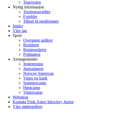
Tigerveien
Nyttig informasjon
Treningsavgifter
Foreldre
Tilbud til medlemmer
Istider
Våre lag
Sport
Overgang spillere
RenIdrett
Retningslinjer
Politiattest
Arrangementer
Jentetrening
Juniordagen
Norway Supercup
Vipps og bank
Sommercamp
Høstcamp
Vintercamp
Webshop
Kontakt Frisk Asker Ishockey Junior
Våre støttespillere