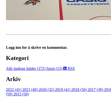
Logg inn for å skrive en kommentar.
Kategori
Alle innlegg
Istider (272)
Sport (15)
RSS
Arkiv
2022 (41)
2021 (40)
2020 (32)
2019 (41)
2018 (56)
2017 (39)
201
(59)
2015 (50)