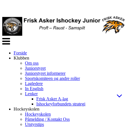
Veksle
navigasjon
Forside
Klubben
Om oss
Juniorstyret
Juniorstyret informerer
Sportskomiteen og andre roller
Lagledere
In English
Lenker
Frisk Asker A-lag
Ishockeyforbundets strategi
Hockeyskolen
Hockeyskolen
Påmelding / Kontakt Oss
Utstyrstips