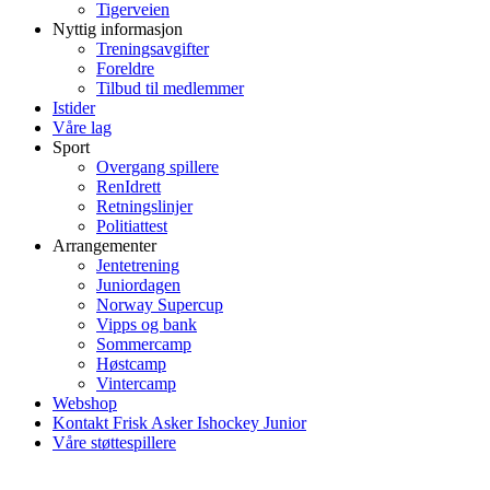
Tigerveien
Nyttig informasjon
Treningsavgifter
Foreldre
Tilbud til medlemmer
Istider
Våre lag
Sport
Overgang spillere
RenIdrett
Retningslinjer
Politiattest
Arrangementer
Jentetrening
Juniordagen
Norway Supercup
Vipps og bank
Sommercamp
Høstcamp
Vintercamp
Webshop
Kontakt Frisk Asker Ishockey Junior
Våre støttespillere