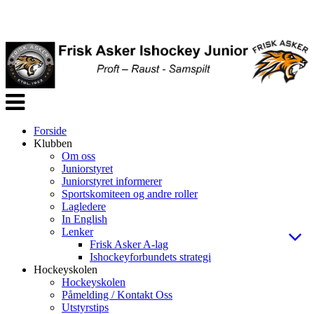
Veksle
navigasjon
Forside
Klubben
Om oss
Juniorstyret
Juniorstyret informerer
Sportskomiteen og andre roller
Lagledere
In English
Lenker
Frisk Asker A-lag
Ishockeyforbundets strategi
Hockeyskolen
Hockeyskolen
Påmelding / Kontakt Oss
Utstyrstips