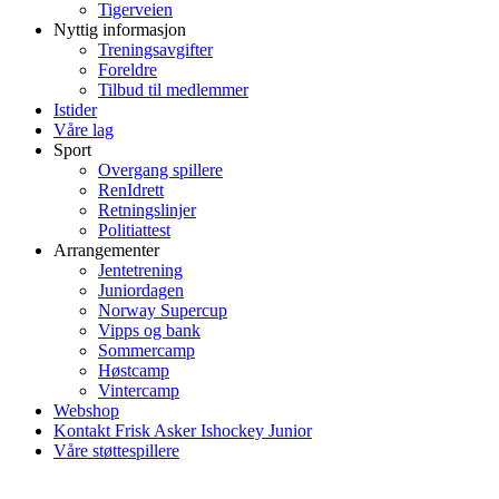
Tigerveien
Nyttig informasjon
Treningsavgifter
Foreldre
Tilbud til medlemmer
Istider
Våre lag
Sport
Overgang spillere
RenIdrett
Retningslinjer
Politiattest
Arrangementer
Jentetrening
Juniordagen
Norway Supercup
Vipps og bank
Sommercamp
Høstcamp
Vintercamp
Webshop
Kontakt Frisk Asker Ishockey Junior
Våre støttespillere