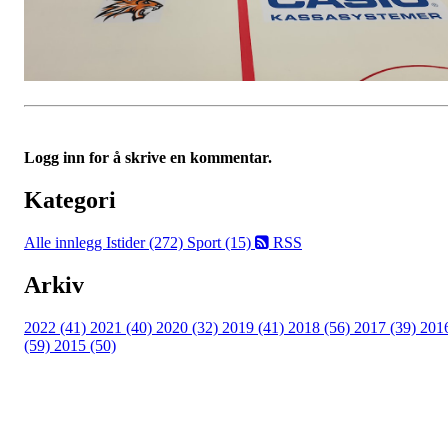
Logg inn for å skrive en kommentar.
Kategori
Alle innlegg
Istider (272)
Sport (15)
RSS
Arkiv
2022 (41)
2021 (40)
2020 (32)
2019 (41)
2018 (56)
2017 (39)
201
(59)
2015 (50)