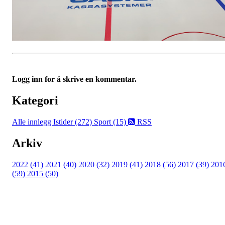
Logg inn for å skrive en kommentar.
Kategori
Alle innlegg
Istider (272)
Sport (15)
RSS
Arkiv
2022 (41)
2021 (40)
2020 (32)
2019 (41)
2018 (56)
2017 (39)
201
(59)
2015 (50)