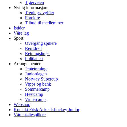
Tigerveien
Nyttig informasjon
Treningsavgifter
Foreldre
Tilbud til medlemmer
Istider
Våre lag
Sport
Overgang spillere
RenIdrett
Retningslinjer
Politiattest
Arrangementer
Jentetrening
Juniordagen
Norway Supercup
Vipps og bank
Sommercamp
Høstcamp
Vintercamp
Webshop
Kontakt Frisk Asker Ishockey Junior
Våre støttespillere