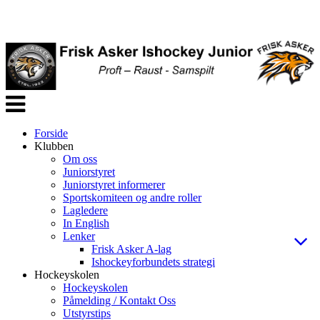
Veksle
navigasjon
Forside
Klubben
Om oss
Juniorstyret
Juniorstyret informerer
Sportskomiteen og andre roller
Lagledere
In English
Lenker
Frisk Asker A-lag
Ishockeyforbundets strategi
Hockeyskolen
Hockeyskolen
Påmelding / Kontakt Oss
Utstyrstips