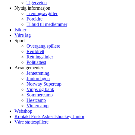
Tigerveien
Nyttig informasjon
Treningsavgifter
Foreldre
Tilbud til medlemmer
Istider
Våre lag
Sport
Overgang spillere
RenIdrett
Retningslinjer
Politiattest
Arrangementer
Jentetrening
Juniordagen
Norway Supercup
Vipps og bank
Sommercamp
Høstcamp
Vintercamp
Webshop
Kontakt Frisk Asker Ishockey Junior
Våre støttespillere