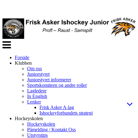
Veksle
navigasjon
Forside
Klubben
Om oss
Juniorstyret
Juniorstyret informerer
Sportskomiteen og andre roller
Lagledere
In English
Lenker
Frisk Asker A-lag
Ishockeyforbundets strategi
Hockeyskolen
Hockeyskolen
Påmelding / Kontakt Oss
Utstyrstips