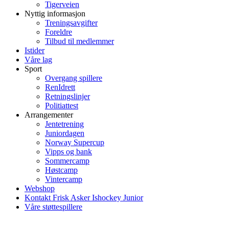
Tigerveien
Nyttig informasjon
Treningsavgifter
Foreldre
Tilbud til medlemmer
Istider
Våre lag
Sport
Overgang spillere
RenIdrett
Retningslinjer
Politiattest
Arrangementer
Jentetrening
Juniordagen
Norway Supercup
Vipps og bank
Sommercamp
Høstcamp
Vintercamp
Webshop
Kontakt Frisk Asker Ishockey Junior
Våre støttespillere