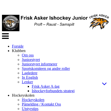
Veksle
navigasjon
Forside
Klubben
Om oss
Juniorstyret
Juniorstyret informerer
Sportskomiteen og andre roller
Lagledere
In English
Lenker
Frisk Asker A-lag
Ishockeyforbundets strategi
Hockeyskolen
Hockeyskolen
Påmelding / Kontakt Oss
Utstyrstips