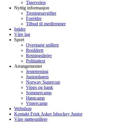
Tigerveien
Nyttig informasjon
Treningsavgifter
Foreldre
Tilbud til medlemmer
Istider
Våre lag
Sport
Overgang spillere
RenIdrett
Retningslinjer
Politiattest
Arrangementer
Jentetrening
Juniordagen
Norway Supercup
Vipps og bank
Sommercamp
Høstcamp
Vintercamp
Webshop
Kontakt Frisk Asker Ishockey Junior
Våre støttespillere