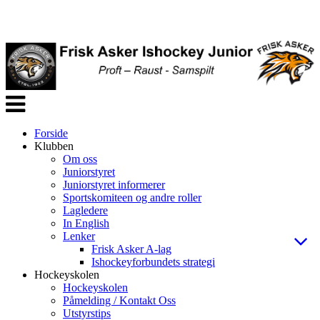
Veksle
navigasjon
Forside
Klubben
Om oss
Juniorstyret
Juniorstyret informerer
Sportskomiteen og andre roller
Lagledere
In English
Lenker
Frisk Asker A-lag
Ishockeyforbundets strategi
Hockeyskolen
Hockeyskolen
Påmelding / Kontakt Oss
Utstyrstips