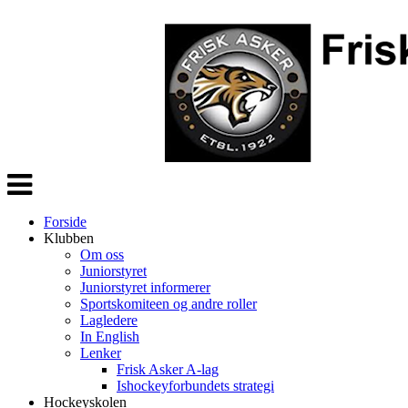
Veksle
navigasjon
Forside
Klubben
Om oss
Juniorstyret
Juniorstyret informerer
Sportskomiteen og andre roller
Lagledere
In English
Lenker
Frisk Asker A-lag
Ishockeyforbundets strategi
Hockeyskolen