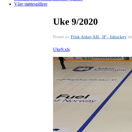
Våre støttespillere
Uke 9/2020
Postet av
Frisk Asker AIL, IF - Ishockey
d
Uke9.xls