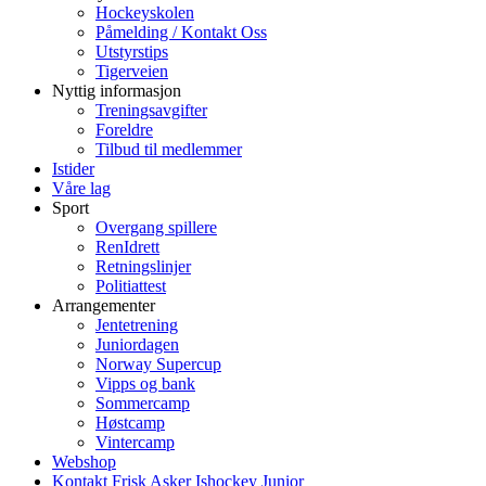
Hockeyskolen
Påmelding / Kontakt Oss
Utstyrstips
Tigerveien
Nyttig informasjon
Treningsavgifter
Foreldre
Tilbud til medlemmer
Istider
Våre lag
Sport
Overgang spillere
RenIdrett
Retningslinjer
Politiattest
Arrangementer
Jentetrening
Juniordagen
Norway Supercup
Vipps og bank
Sommercamp
Høstcamp
Vintercamp
Webshop
Kontakt Frisk Asker Ishockey Junior