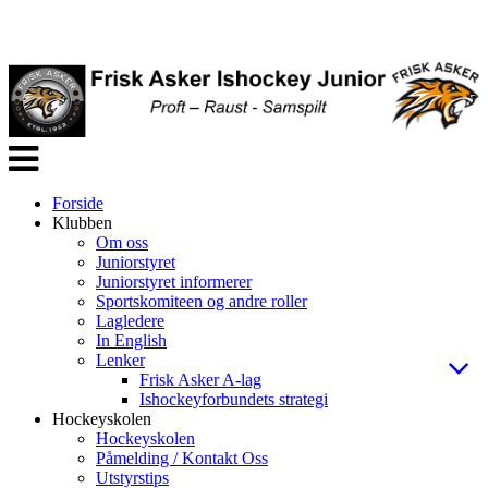
Veksle
navigasjon
Forside
Klubben
Om oss
Juniorstyret
Juniorstyret informerer
Sportskomiteen og andre roller
Lagledere
In English
Lenker
Frisk Asker A-lag
Ishockeyforbundets strategi
Hockeyskolen
Hockeyskolen
Påmelding / Kontakt Oss
Utstyrstips