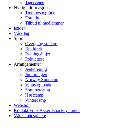
Tigerveien
Nyttig informasjon
Treningsavgifter
Foreldre
Tilbud til medlemmer
Istider
Våre lag
Sport
Overgang spillere
RenIdrett
Retningslinjer
Politiattest
Arrangementer
Jentetrening
Juniordagen
Norway Supercup
Vipps og bank
Sommercamp
Høstcamp
Vintercamp
Webshop
Kontakt Frisk Asker Ishockey Junior
Våre støttespillere