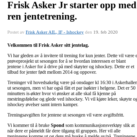
Frisk Asker Jr starter opp med
ren jentetrening.
Postet av
Frisk Asker AIL, IF - Ishockey
den
19. feb 2020
Velkommen til Frisk Asker sitt jentelag.
Vi har gleden av å invitere til trening for kun jenter. Dette vil være 
prøveprosjekt ut sesongen for å se hvordan interessen er blant
jentene i Asker for å drive på med skøyter og ishockey. Dette er et
tilbud for jenter født mellom 2014 og oppover.
Treninger vil hovedsakelig være på onsdager kl 16:30 i Askerhalle
ut sesongen, men vi har også fått et par isøkter i helgene. Det er 50
minutters is-økter hvor vi ønsker at alle skal få kjenne på
mestringsfølelse og glede ved ishockey. Vi vil kjøre leker, skøyte o
ishockey øvelser samt intern kamper.
Treningsavgiften for jentene ut sesongen vil være avgiftsfritt.
Vi kommer til å bruke
Spond
som kommunikasjonsverktøy slik at
når dere er påmeldt får dere tilgang til gruppen. Her vil alle
treningene komme ut og dere må huske å melde av/på. Treningene