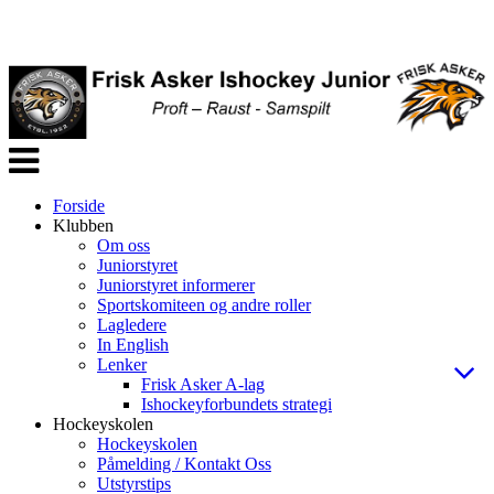
Veksle
navigasjon
Forside
Klubben
Om oss
Juniorstyret
Juniorstyret informerer
Sportskomiteen og andre roller
Lagledere
In English
Lenker
Frisk Asker A-lag
Ishockeyforbundets strategi
Hockeyskolen
Hockeyskolen
Påmelding / Kontakt Oss
Utstyrstips