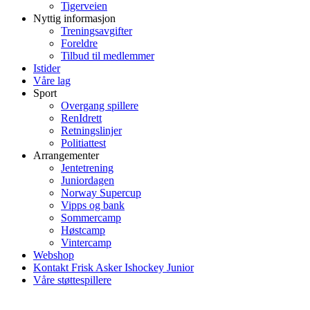
Tigerveien
Nyttig informasjon
Treningsavgifter
Foreldre
Tilbud til medlemmer
Istider
Våre lag
Sport
Overgang spillere
RenIdrett
Retningslinjer
Politiattest
Arrangementer
Jentetrening
Juniordagen
Norway Supercup
Vipps og bank
Sommercamp
Høstcamp
Vintercamp
Webshop
Kontakt Frisk Asker Ishockey Junior
Våre støttespillere