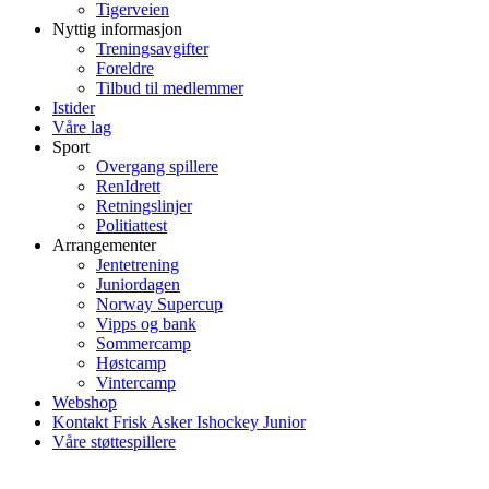
Tigerveien
Nyttig informasjon
Treningsavgifter
Foreldre
Tilbud til medlemmer
Istider
Våre lag
Sport
Overgang spillere
RenIdrett
Retningslinjer
Politiattest
Arrangementer
Jentetrening
Juniordagen
Norway Supercup
Vipps og bank
Sommercamp
Høstcamp
Vintercamp
Webshop
Kontakt Frisk Asker Ishockey Junior
Våre støttespillere