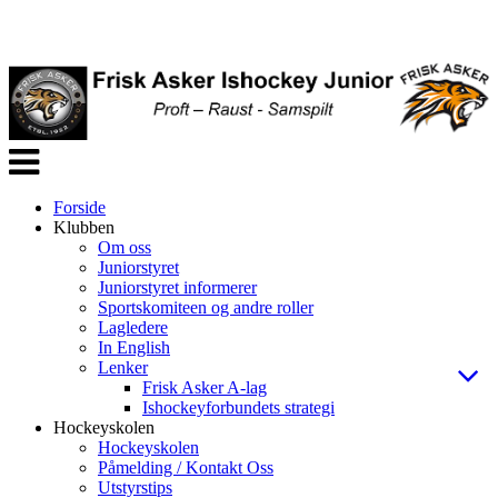
Veksle
navigasjon
Forside
Klubben
Om oss
Juniorstyret
Juniorstyret informerer
Sportskomiteen og andre roller
Lagledere
In English
Lenker
Frisk Asker A-lag
Ishockeyforbundets strategi
Hockeyskolen
Hockeyskolen
Påmelding / Kontakt Oss
Utstyrstips