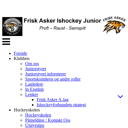
Veksle
navigasjon
Forside
Klubben
Om oss
Juniorstyret
Juniorstyret informerer
Sportskomiteen og andre roller
Lagledere
In English
Lenker
Frisk Asker A-lag
Ishockeyforbundets strategi
Hockeyskolen
Hockeyskolen
Påmelding / Kontakt Oss
Utstyrstips