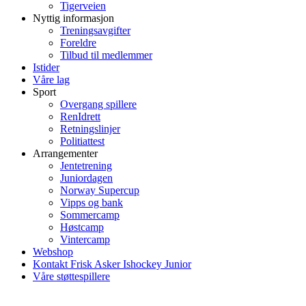
Tigerveien
Nyttig informasjon
Treningsavgifter
Foreldre
Tilbud til medlemmer
Istider
Våre lag
Sport
Overgang spillere
RenIdrett
Retningslinjer
Politiattest
Arrangementer
Jentetrening
Juniordagen
Norway Supercup
Vipps og bank
Sommercamp
Høstcamp
Vintercamp
Webshop
Kontakt Frisk Asker Ishockey Junior
Våre støttespillere