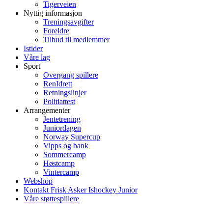
Tigerveien
Nyttig informasjon
Treningsavgifter
Foreldre
Tilbud til medlemmer
Istider
Våre lag
Sport
Overgang spillere
RenIdrett
Retningslinjer
Politiattest
Arrangementer
Jentetrening
Juniordagen
Norway Supercup
Vipps og bank
Sommercamp
Høstcamp
Vintercamp
Webshop
Kontakt Frisk Asker Ishockey Junior
Våre støttespillere