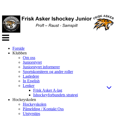
Veksle
navigasjon
Forside
Klubben
Om oss
Juniorstyret
Juniorstyret informerer
Sportskomiteen og andre roller
Lagledere
In English
Lenker
Frisk Asker A-lag
Ishockeyforbundets strategi
Hockeyskolen
Hockeyskolen
Påmelding / Kontakt Oss
Utstyrstips