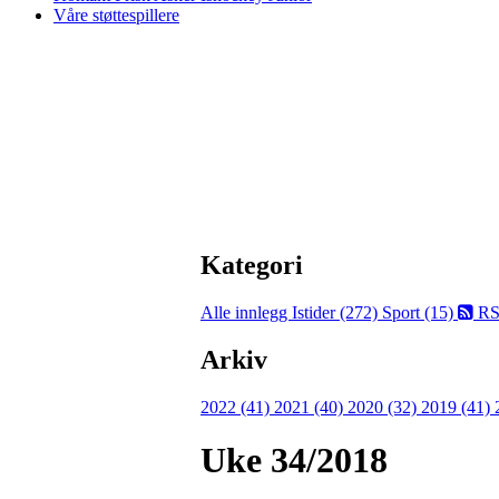
Våre støttespillere
Kategori
Alle innlegg
Istider (272)
Sport (15)
RS
Arkiv
2022 (41)
2021 (40)
2020 (32)
2019 (41)
Uke 34/2018