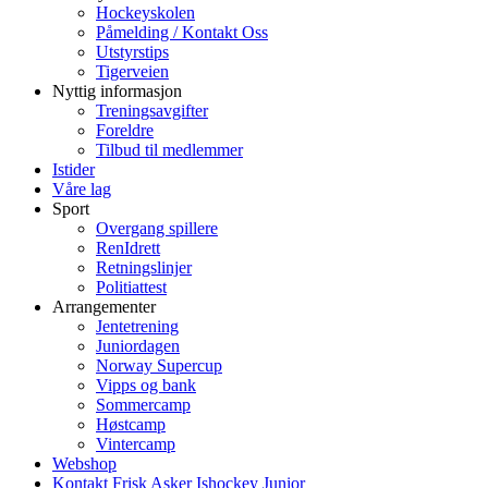
Hockeyskolen
Påmelding / Kontakt Oss
Utstyrstips
Tigerveien
Nyttig informasjon
Treningsavgifter
Foreldre
Tilbud til medlemmer
Istider
Våre lag
Sport
Overgang spillere
RenIdrett
Retningslinjer
Politiattest
Arrangementer
Jentetrening
Juniordagen
Norway Supercup
Vipps og bank
Sommercamp
Høstcamp
Vintercamp
Webshop
Kontakt Frisk Asker Ishockey Junior