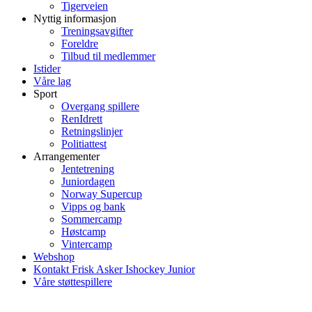
Tigerveien
Nyttig informasjon
Treningsavgifter
Foreldre
Tilbud til medlemmer
Istider
Våre lag
Sport
Overgang spillere
RenIdrett
Retningslinjer
Politiattest
Arrangementer
Jentetrening
Juniordagen
Norway Supercup
Vipps og bank
Sommercamp
Høstcamp
Vintercamp
Webshop
Kontakt Frisk Asker Ishockey Junior
Våre støttespillere