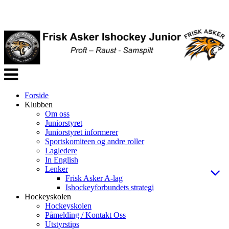
Veksle
navigasjon
Forside
Klubben
Om oss
Juniorstyret
Juniorstyret informerer
Sportskomiteen og andre roller
Lagledere
In English
Lenker
Frisk Asker A-lag
Ishockeyforbundets strategi
Hockeyskolen
Hockeyskolen
Påmelding / Kontakt Oss
Utstyrstips