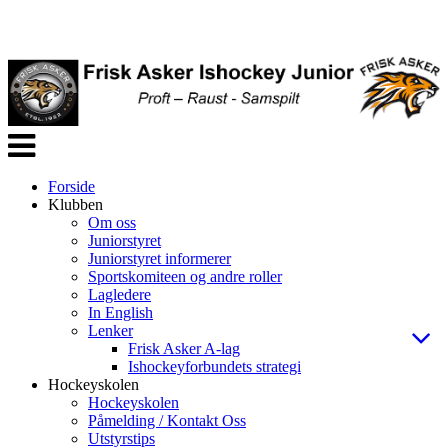
Veksle
navigasjon
Forside
Klubben
Om oss
Juniorstyret
Juniorstyret informerer
Sportskomiteen og andre roller
Lagledere
In English
Lenker
Frisk Asker A-lag
Ishockeyforbundets strategi
Hockeyskolen
Hockeyskolen
Påmelding / Kontakt Oss
Utstyrstips