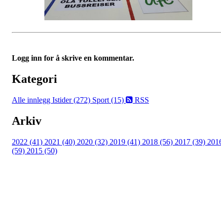
Logg inn for å skrive en kommentar.
Kategori
Alle innlegg
Istider (272)
Sport (15)
RSS
Arkiv
2022 (41)
2021 (40)
2020 (32)
2019 (41)
2018 (56)
2017 (39)
201
(59)
2015 (50)