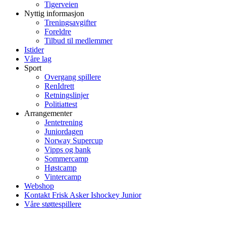
Tigerveien
Nyttig informasjon
Treningsavgifter
Foreldre
Tilbud til medlemmer
Istider
Våre lag
Sport
Overgang spillere
RenIdrett
Retningslinjer
Politiattest
Arrangementer
Jentetrening
Juniordagen
Norway Supercup
Vipps og bank
Sommercamp
Høstcamp
Vintercamp
Webshop
Kontakt Frisk Asker Ishockey Junior
Våre støttespillere