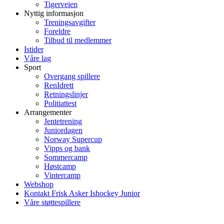
Tigerveien
Nyttig informasjon
Treningsavgifter
Foreldre
Tilbud til medlemmer
Istider
Våre lag
Sport
Overgang spillere
RenIdrett
Retningslinjer
Politiattest
Arrangementer
Jentetrening
Juniordagen
Norway Supercup
Vipps og bank
Sommercamp
Høstcamp
Vintercamp
Webshop
Kontakt Frisk Asker Ishockey Junior
Våre støttespillere