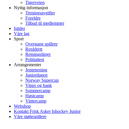
Tigerveien
Nyttig informasjon
Treningsavgifter
Foreldre
Tilbud til medlemmer
Istider
Våre lag
Sport
Overgang spillere
RenIdrett
Retningslinjer
Politiattest
Arrangementer
Jentetrening
Juniordagen
Norway Supercup
Vipps og bank
Sommercamp
Høstcamp
Vintercamp
Webshop
Kontakt Frisk Asker Ishockey Junior
Våre støttespillere