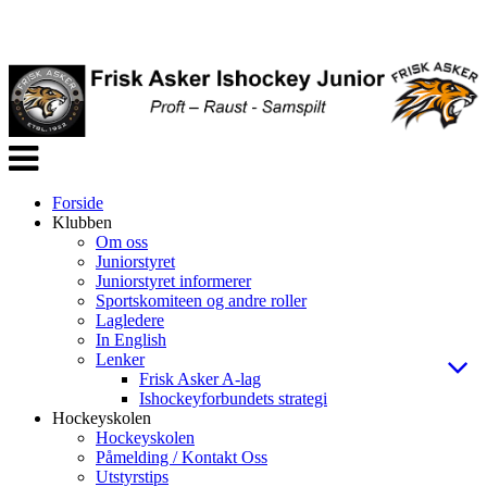
Veksle
navigasjon
Forside
Klubben
Om oss
Juniorstyret
Juniorstyret informerer
Sportskomiteen og andre roller
Lagledere
In English
Lenker
Frisk Asker A-lag
Ishockeyforbundets strategi
Hockeyskolen
Hockeyskolen
Påmelding / Kontakt Oss
Utstyrstips