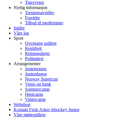
Tigerveien
Nyttig informasjon
Treningsavgifter
Foreldre
Tilbud til medlemmer
Istider
Våre lag
Sport
Overgang spillere
RenIdrett
Retningslinjer
Politiattest
Arrangementer
Jentetrening
Juniordagen
Norway Supercup
Vipps og bank
Sommercamp
Høstcamp
Vintercamp
Webshop
Kontakt Frisk Asker Ishockey Junior
Våre støttespillere