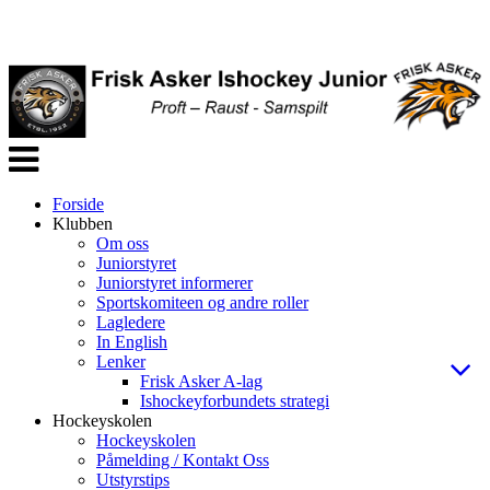
Veksle
navigasjon
Forside
Klubben
Om oss
Juniorstyret
Juniorstyret informerer
Sportskomiteen og andre roller
Lagledere
In English
Lenker
Frisk Asker A-lag
Ishockeyforbundets strategi
Hockeyskolen
Hockeyskolen
Påmelding / Kontakt Oss
Utstyrstips