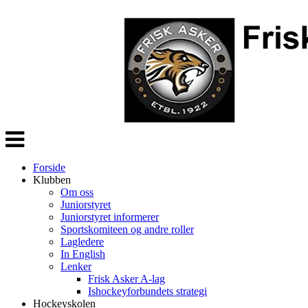
Veksle
navigasjon
Forside
Klubben
Om oss
Juniorstyret
Juniorstyret informerer
Sportskomiteen og andre roller
Lagledere
In English
Lenker
Frisk Asker A-lag
Ishockeyforbundets strategi
Hockeyskolen