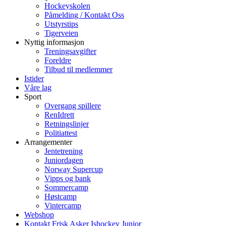
Hockeyskolen
Påmelding / Kontakt Oss
Utstyrstips
Tigerveien
Nyttig informasjon
Treningsavgifter
Foreldre
Tilbud til medlemmer
Istider
Våre lag
Sport
Overgang spillere
RenIdrett
Retningslinjer
Politiattest
Arrangementer
Jentetrening
Juniordagen
Norway Supercup
Vipps og bank
Sommercamp
Høstcamp
Vintercamp
Webshop
Kontakt Frisk Asker Ishockey Junior