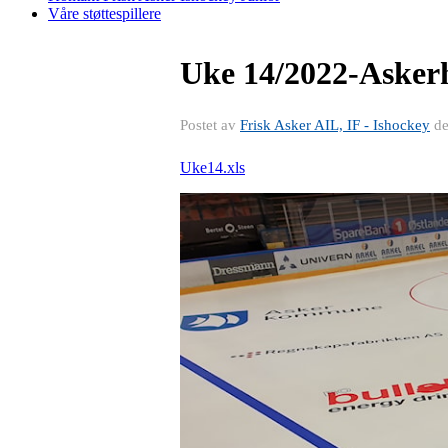
Våre støttespillere
Uke 14/2022-Asker
Postet av
Frisk Asker AIL, IF - Ishockey
d
Uke14.xls