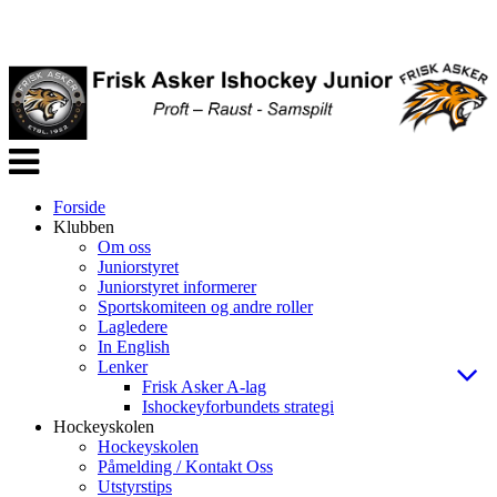
Veksle
navigasjon
Forside
Klubben
Om oss
Juniorstyret
Juniorstyret informerer
Sportskomiteen og andre roller
Lagledere
In English
Lenker
Frisk Asker A-lag
Ishockeyforbundets strategi
Hockeyskolen
Hockeyskolen
Påmelding / Kontakt Oss
Utstyrstips