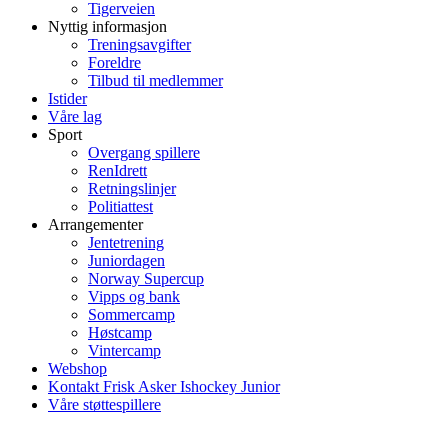
Tigerveien
Nyttig informasjon
Treningsavgifter
Foreldre
Tilbud til medlemmer
Istider
Våre lag
Sport
Overgang spillere
RenIdrett
Retningslinjer
Politiattest
Arrangementer
Jentetrening
Juniordagen
Norway Supercup
Vipps og bank
Sommercamp
Høstcamp
Vintercamp
Webshop
Kontakt Frisk Asker Ishockey Junior
Våre støttespillere